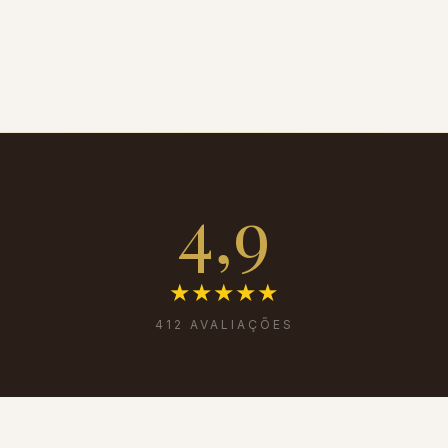
4,9
★★★★★
4,9
de 5 estrelas
412
AVALIAÇÕES